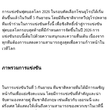
การแข่งขันฟุตบอลโลก 2026 ในรอบคัดเลือกโซนยุโรปได้เริ่ม
ต้นขึ้นแล้วในวันที่ 5 กันยายน โดยมีทีมชาติจากทวีปยุโรปหลาย
ทีมเข้าร่วมในการแข่งขันครั้งนี้ เพื่อชิงสิทธิ์เข้าสู่การแข่งขัน
ฟุตบอลโลกรอบสุดท้ายที่มีกำหนดการจัดขึ้นในปี 2026 การ
แข่งขันรอบนี้เต็มไปด้วยความสนุกและความตื่นเต้น เนื่องจาก
ทุกทีมต้องการแสดงความสามารถสูงสุดเพื่อความก้าวหน้าใน
เวทีโลก
ภาพรวมการแข่งขัน
ในการแข่งขันวันที่ 5 กันยายน ทีมชาติหลายทีมได้มีการเผชิญ
หน้ากันเพื่อแย่งชิงคะแนน โดยมีการแข่งขันที่สำคัญและน่า
จับตามองหลายคู่ ทีมชาติอังกฤษ เช่นเดียวกับ เยอรมนี และ
ฝรั่งเศส ได้แสดงให้เห็นถึงความสามารถของพวกเขาในเวทีนี้