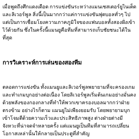
เมื่อพูดถึงศึกแดงเดือด การแข่งขันระหว่างแมนเชสเตอร์ยูไนเต็ด
และลิเวอร์พูล สิ่งนี้เป็นมากกว่าแค่การแข่งขันฟุตบอลทั่วๆ ไป
แต่เป็นการเชื่อมโยงความภาคภูมิใจของแฟนบอลทั้งสองฝั่งเข้า
ไว้ด้วยกัน ซึ่งในครั้งนี้แมนยูคือทีมที่สามารถเก็บชัยชนะได้ใน
ที่สุด
การวิเคราะห์การเล่นของสองทีม
ตลอดการแข่งขัน ทั้งแมนยูและลิเวอร์พูลพยายามที่จะครองเกม
และทำเกมบุกอย่างต่อเนื่อง โดยลิเวอร์พูลเริ่มต้นเกมอย่างมั่นคง
ด้วยพลังของกองกลางที่ทำให้พวกเขาครองบอลมากกว่าฝ่าย
ตรงข้าม อย่างไรก็ตาม แมนยูไม่เพียงยอมรับ โดยพยายามบุก
เข้าโจมตีด้วยความเร็วและประสิทธิภาพสูง ต่างฝ่ายต่างมี
จังหวะที่น่าจดจำหลายครั้ง แต่แมนยูเป็นทีมที่สามารถเปลี่ยน
โอกาสเหล่านั้นให้กลายเป็นประตูที่สำคัญ