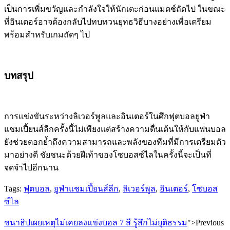
เป็นการเพิ่มขวัญและกำลังใจให้นักเตะก่อนแมตช์ถัดไป ในขณะ
ที่อินเตอร์อาจต้องกลับไปทบทวนยุทธวิธีบางอย่างเพื่อเตรียม
พร้อมสำหรับเกมถัดๆ ไป
บทสรุป
การแข่งขันระหว่างลิเวอร์พูลและอินเตอร์ในศึกฟุตบอลยูฟ่า
แชมเปี้ยนส์ลีกครั้งนี้ไม่เพียงแต่สร้างความตื่นเต้นให้กับแฟนบอล
ยังช่วยตอกย้ำถึงความสามารถและพลังของทีมที่มีการเตรียมตัว
มาอย่างดี ชัยชนะด้วยฝีเท้าของโซบอสซ์ไลในครั้งนี้จะเป็นที่
จดจำไปอีกนาน
Tags:
ฟุตบอล
,
ยูฟ่าแชมเปี้ยนส์ลีก
,
ลิเวอร์พูล
,
อินเตอร์
,
โซบอส
ซ์ไล
ชนาธิปเผยเหตุไม่เคยลงแข่งบอล 7 สี รู้สึกไม่ยุติธรรม
">Previous