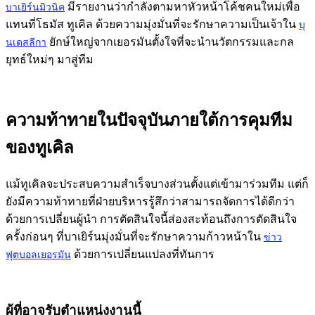
มีรายงานว่ากำลังตามหาหัวหน้าโค้ชคนใหม่เพื่อ
บาเยิร์นมิวนิค
แทนที่โธมัส ทูเคิล ด้วยความมุ่งมั่นที่จะรักษาความเป็นเจ้าใน
บุ
ยักษ์ใหญ่จากเยอรมันตั้งใจที่จะนำนวัตกรรมและกล
นเดสลีกา
ยุทธ์ใหม่ๆ มาสู่ทีม
ความท้าทายในปัจจุบันภายใต้การคุมทีม
ของทูเคิล
แม้ทูเคิลจะประสบความสำเร็จบางส่วนตั้งแต่เข้ามาร่วมทีม แต่ก็
ยังมีความท้าทายที่ฝ่ายบริหารรู้สึกว่าสามารถจัดการได้ดีกว่า
ด้วยการเปลี่ยนผู้นำ การตัดสินใจนี้ส่องสะท้อนถึงการตัดสินใจ
ครั้งก่อนๆ ที่บาเยิร์นมุ่งมั่นที่จะรักษาความก้าวหน้าใน
ข่าว
ด้วยการเปลี่ยนแปลงที่ทันการ
ฟุตบอลเยอรมัน
ผู้ที่อาจรับตำแหน่งงานนี้