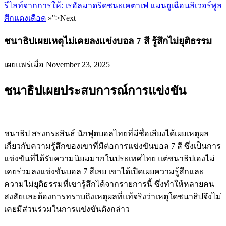
รีไลท์จากการให้: เรอัลมาดริดชนะเคตาเฟ แมนยูเฉือนลิเวอร์พูล
ศึกแดงเดือด
»">Next
ชนาธิปเผยเหตุไม่เคยลงแข่งบอล 7 สี รู้สึกไม่ยุติธรรม
เผยแพร่เมื่อ November 23, 2025
ชนาธิปเผยประสบการณ์การแข่งขัน
ชนาธิป สรงกระสินธ์ นักฟุตบอลไทยที่มีชื่อเสียงได้เผยเหตุผล
เกี่ยวกับความรู้สึกของเขาที่มีต่อการแข่งขันบอล 7 สี ซึ่งเป็นการ
แข่งขันที่ได้รับความนิยมมากในประเทศไทย แต่ชนาธิปเองไม่
เคยร่วมลงแข่งขันบอล 7 สีเลย เขาได้เปิดเผยความรู้สึกและ
ความไม่ยุติธรรมที่เขารู้สึกได้จากรายการนี้ ซึ่งทำให้หลายคน
สงสัยและต้องการทราบถึงเหตุผลที่แท้จริงว่าเหตุใดชนาธิปจึงไม่
เคยมีส่วนร่วมในการแข่งขันดังกล่าว