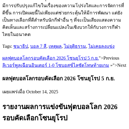
มีการปรับปรุงแก้ไขในเรื่องของความโปร่งใสและการจัดการที่
ดีขึ้น การเปิดเผยนี้ไม่เพียงแต่ช่วยกระตุ้นให้มีการพัฒนา แต่ยัง
เป็นทางเลือกที่ดีสำหรับนักกีฬาอื่น ๆ ที่จะเป็นเสียงแสดงความ
คิดเห็นและสร้างการเปลี่ยนแปลงในเชิงบวกให้กับวงการกีฬา
ไทยในอนาคต
Tags:
ชนาธิป
,
บอล 7 สี
,
เหตุผล
,
ไม่ยุติธรรม
,
ไม่เคยลงแข่ง
ผลฟุตบอลโลกรอบคัดเลือก 2026 โซนยุโรป 5 ก.ย.
">Previous
ลิเวอร์พูลเฉือนอินเตอร์ 1-0 โซบอสซ์ไลซัดโทษท้ายเกม
»">Next
ผลฟุตบอลโลกรอบคัดเลือก 2026 โซนยุโรป 5 ก.ย.
เผยแพร่เมื่อ October 14, 2025
รายงานผลการแข่งขันฟุตบอลโลก 2026
รอบคัดเลือกโซนยุโรป