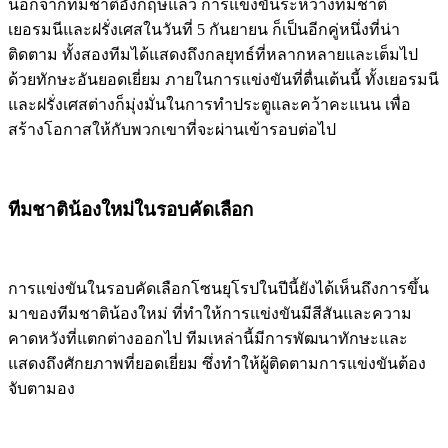
นอกจากทีมชาติอังกฤษแล้ว การแข่งขันระหว่างทีมชาติ
เยอรมนีและฝรั่งเศสในวันที่ 5 กันยายน ก็เป็นอีกคู่หนึ่งที่น่า
ติดตาม ทั้งสองทีมได้แสดงถึงกลยุทธ์ที่หลากหลายและเต็มไป
ด้วยทักษะอันยอดเยี่ยม ภายในการแข่งขันที่ตื่นเต้นนี้ ทั้งเยอรมนี
และฝรั่งเศสต่างก็มุ่งมั่นในการทำประตูและคว้าคะแนน เพื่อ
สร้างโอกาสให้กับพวกเขาที่จะผ่านเข้ารอบต่อไป
ทีมชาติน้องใหม่ในรอบคัดเลือก
การแข่งขันในรอบคัดเลือกโซนยุโรปในปีนี้ยังได้เห็นถึงการขึ้น
มาของทีมชาติน้องใหม่ ที่ทำให้การแข่งขันมีสีสันและความ
คาดหวังที่แตกต่างออกไป ทีมเหล่านี้มีการพัฒนาทักษะและ
แสดงถึงศักยภาพที่ยอดเยี่ยม ซึ่งทำให้ผู้ติดตามการแข่งขันต้อง
จับตามอง