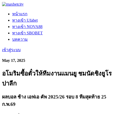
หน้าแรก
ทางเข้า Ufabet
ทางเข้า NOVA88
ทางเข้า SBOBET
บทความ
เข้าสู่ระบบ
May 17, 2025
อโมริมซื้อตั๋วให้ทีมงานแมนยู ชมนัดชิงยูโร
ปาลีก
ผลบอล ช้าง เอฟเอ คัพ 2025/26 รอบ 8 ทีมสุดท้าย 25
ก.พ.69