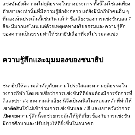
แข่งขันยังมีความไม่ยุติธรรมในบางประการ ทั้งนี้ไม่ใช่แค่เพียง
ตัวเขาเองเท่านั้นที่มีความรู้สึกดังกล่าว แต่ยังมีนักกีฬาคนอื่น ๆ
ที่มองเห็นประเด็นนี้เช่นกัน แม้ว่าชื่อเสียงของการแข่งขันบอล 7
สีจะมีมากแค่ไหน แต่ด้วยเหตุผลทางจริยธรรมและความรู้สึก
ของความเป็นธรรมทำให้ชนาธิปเลือกที่จะไม่ร่วมลงแข่ง
ความรู้สึกและมุมมองของชนาธิป
ชนาธิปให้ความสำคัญกับความโปร่งใสและความยุติธรรมใน
วงการกีฬา โดยเขาเชื่อว่าการแข่งขันที่ดีย่อมต้องมีการจัดการที่
ดีและปราศจากความลำเอียง นี่จึงเป็นหนึ่งในเหตุผลหลักที่ทำให้
เขาตัดสินใจไม่เข้าร่วมการแข่งขันบอล 7 สี และเขาหวังว่าการ
เปิดเผยความรู้สึกนี้จะช่วยกระตุ้นให้ผู้ที่เกี่ยวข้องกับการแข่งขัน
มีการศึกษาและปรับปรุงให้ดียิ่งขึ้นในอนาคต