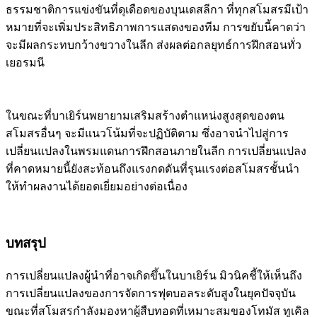
ธรรมชาติการแข่งขันที่ดุเดือดของบุนเดสลีกา ที่ทุกสโมสรมีเป้า
หมายที่จะเพิ่มประสิทธิภาพการแสดงของทีม การขยับนี้คาดว่า
จะมีผลกระทบกว้างขวางในลีก ส่งผลต่อกลยุทธ์การฝึกสอนทั่ว
เยอรมนี
ในขณะที่บาเยิร์นพยายามเสริมสร้างตำแหน่งสูงสุดของตน
สโมสรอื่นๆ จะมีแนวโน้มที่จะปฏิบัติตาม ซึ่งอาจนำไปสู่การ
เปลี่ยนแปลงในพรมแดนการฝึกสอนภายในลีก การเปลี่ยนแปลง
ที่คาดหมายนี้ยังสะท้อนถึงแรงกดดันที่รุนแรงต่อสโมสรชั้นนำ
ให้ทำผลงานได้ยอดเยี่ยมอย่างต่อเนื่อง
บทสรุป
การเปลี่ยนแปลงผู้นำที่อาจเกิดขึ้นในบาเยิร์น มิวนิคชี้ให้เห็นถึง
การเปลี่ยนแปลงของการจัดการฟุตบอลระดับสูงในยุคปัจจุบัน
ขณะที่สโมสรกำลังมองหาผู้สืบทอดที่เหมาะสมของโทมัส ทูเคิล