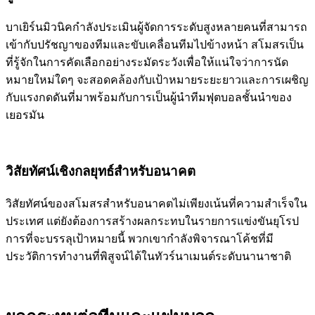
บาเยิร์นมิวนิคกำลังประเมินผู้จัดการระดับสูงหลายคนที่สามารถ
เข้ากับปรัชญาของทีมและขับเคลื่อนทีมไปข้างหน้า สโมสรเป็น
ที่รู้จักในการคัดเลือกอย่างระมัดระวังเพื่อให้แน่ใจว่าการนัด
หมายใหม่ใดๆ จะสอดคล้องกับเป้าหมายระยะยาวและการเผชิญ
กับแรงกดดันที่มาพร้อมกับการเป็นผู้นำทีมฟุตบอลชั้นนำของ
เยอรมัน
วิสัยทัศน์เชิงกลยุทธ์สำหรับอนาคต
วิสัยทัศน์ของสโมสรสำหรับอนาคตไม่เพียงเน้นที่ความสำเร็จใน
ประเทศ แต่ยังต้องการสร้างผลกระทบในรายการแข่งขันยุโรป
การที่จะบรรลุเป้าหมายนี้ พวกเขากำลังพิจารณาโค้ชที่มี
ประวัติการทำงานที่พิสูจน์ได้ในทัวร์นาเมนต์ระดับนานาชาติ