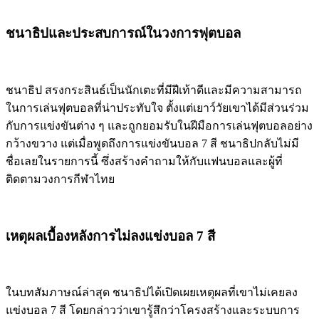
ชนาธิปและประสบการณ์ในวงการฟุตบอล
ชนาธิป สรงกระสินธ์เป็นนักเตะที่มีฝีเท้าดีและมีความสามารถ
ในการเล่นฟุตบอลที่น่าประทับใจ ตั้งแต่เยาว์วัยเขาได้มีส่วนร่วม
กับการแข่งขันต่าง ๆ และถูกยอมรับในฝีมือการเล่นฟุตบอลอย่าง
กว้างขวาง แต่เมื่อพูดถึงการแข่งขันบอล 7 สี ชนาธิปกลับไม่มี
ชื่อเลยในรายการนี้ ซึ่งสร้างคำถามให้กับแฟนบอลและผู้ที่
ติดตามวงการกีฬาไทย
เหตุผลเบื้องหลังการไม่ลงแข่งบอล 7 สี
ในบทสัมภาษณ์ล่าสุด ชนาธิปได้เปิดเผยเหตุผลที่เขาไม่เคยลง
แข่งบอล 7 สี โดยกล่าวว่าเขารู้สึกว่าโครงสร้างและระบบการ