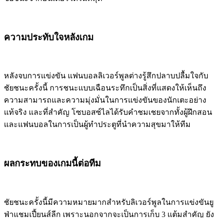
ความประทับใจหลังเกม
หลังจบการแข่งขัน แฟนบอลลิเวอร์พูลต่างรู้สึกปลาบปลื้มใจกับ
ชัยชนะครั้งนี้ การชนะแบบเฉือนระทึกเป็นสิ่งที่แสดงให้เห็นถึง
ความสามารถและความมุ่งมั่นในการแข่งขันของนักเตะอย่าง
แท้จริง และที่สำคัญ โซบอสซ์ไลได้รับคำชมเชยจากทั้งผู้ฝึกสอน
และแฟนบอลในการเป็นผู้ทำประตูที่นำความสุขมาให้ทีม
ผลกระทบของเกมนี้ต่อทีม
ชัยชนะครั้งนี้มีความหมายมากสำหรับลิเวอร์พูลในการแข่งขันยู
ฟ่าแชมเปี้ยนส์ลีก เพราะนอกจากจะเป็นการเก็บ 3 แต้มสำคัญ ยัง