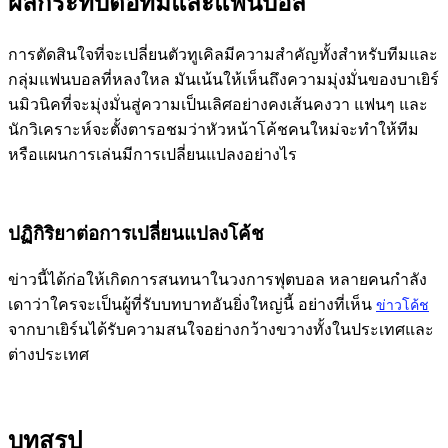
ผลกระทบต่อทีมและแฟนบอล
การตัดสินใจที่จะเปลี่ยนตัวทูเคิลมีความสำคัญทั้งสำหรับทีมและ
กลุ่มแฟนบอลที่หลงใหล มันเน้นให้เห็นถึงความมุ่งมั่นของบาเยิร์
นมิวนิคที่จะมุ่งมั่นสู่ความเป็นเลิศอย่างคงเส้นคงวา แฟนๆ และ
นักวิเคราะห์จะตั้งตารอชมว่าหัวหน้าโค้ชคนใหม่จะทำให้ทีม
หรือแผนการเล่นมีการเปลี่ยนแปลงอย่างไร
ปฏิกิริยาต่อการเปลี่ยนแปลงโค้ช
ข่าวนี้ได้ก่อให้เกิดการสนทนาในวงการฟุตบอล หลายคนกำลัง
เดาว่าใครจะเป็นผู้ที่รับบทบาทอันยิ่งใหญ่นี้ อย่างที่เห็น
ข่าวโค้ช
จากบาเยิร์นได้รับความสนใจอย่างกว้างขวางทั้งในประเทศและ
ต่างประเทศ
บทสรุป